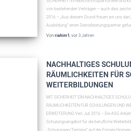
SICHERHEIT! Erhebliche Einsparvorteile und k
von bestehenden Verträgen – auch dies zeichne
2016 – „Aus diesem Grund freuen wir uns darüb
Ausbildung“ einen Dienstleistungspartner gefu
Von
riahim1
, vor
3 Jahren
NACHHALTIGES SCHULU
RÄUMLICHKEITEN FÜR 
WEITERBILDUNGEN
MIT SICHERHEIT EIN NACHHALTIGES SCHUL
RÄUMLICHKEITEN FÜR SCHULUNGEN UND W
ERWEITERUNG Verl, Juli 2016 – Die ASG Arbeits
Schulungsangebot für die berufliche Weiterbil
„Schulungen/Termine“ auf der Firmen-Homepag