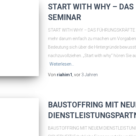
START WITH WHY – DA
SEMINAR
START WITH WHY – DAS FÜHRUNGSKRÄFTE SEM
mehr darum einfach zu machen um Vorgaben zu 
Bedeutung sich über die Hintergründe bewusst 
nachzuvollziehen. „Start with why“ hören Sie a
Weiterlesen…
Von
riahim1
, vor
3 Jahren
BAUSTOFFRING MIT NE
DIENSTLEISTUNGSPART
BAUSTOFFRING MIT NEUEM DIENSTLEISTUN